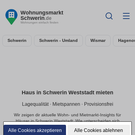
Wohnungsmarkt
Schwerin
.de
Wohnungen einfach finden
Schwerin
Schwerin - Umland
Wismar
Hageno
Haus in Schwerin Weststadt mieten
Lagequalität · Mietspannen · Provisionsfrei
Wir zeigen dir aktuelle Wohn- und Mietmarkt-Insights für
Häuser in Schwerin Weststadt: Wie unterscheiden sich
Mietpreise innerhalb der Lage, welche Infrastruktur
Alle Cookies akzeptieren
Alle Cookies ablehnen
beeinflusst die Nachfrage und welche Preisbereiche sind