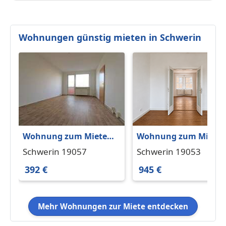
Wohnungen günstig mieten in Schwerin
Wohnung zum Mieten
Wohnung zum Miete
in Schwerin 392 € 56.42
in Schwerin 945 € 80 
Schwerin 19057
Schwerin 19053
m²
392 €
945 €
Mehr Wohnungen zur Miete entdecken