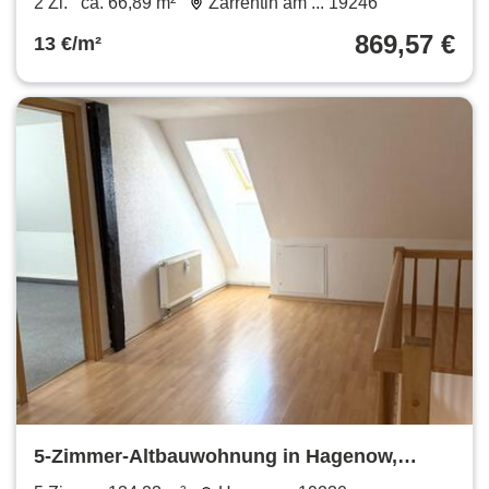
2 Zi.
ca. 66,89 m²
Zarrentin am ... 19246
869,57 €
13 €/m²
5-Zimmer-Altbauwohnung in Hagenow,
Lange Straße 29 - DG Mitte- 1066.010