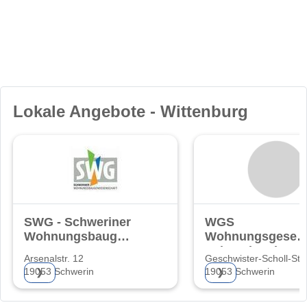
Lokale Angebote - Wittenburg
SWG - Schweriner
WGS
Wohnungsbaugenossenschaft
Wohnungsgesells
eG
Schwerin mbH
Arsenalstr. 12
Geschwister-Scholl-Str.
19053 Schwerin
19053 Schwerin
❯
❯