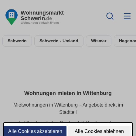
Wohnungsmarkt
Schwerin
.de
Wohnungen einfach finden
Schwerin
Schwerin - Umland
Wismar
Hageno
Wohnungen mieten in Wittenburg
Mietwohnungen in Wittenburg – Angebote direkt im
Stadtteil
In Wittenburg finden Sie eine vielfältige Auswahl an
Mietwohnungen – von kompakten Apartments bis hin zu
Alle Cookies akzeptieren
Alle Cookies ablehnen
geräumigen Familienwohnungen. Alle Angebote lassen sich