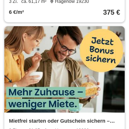
3 Zi.
ca. 61,17 m²
Hagenow 19230
375 €
6 €/m²
Mietfrei starten oder Gutschein sichern –
Frühlingsaktion nutzen!