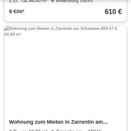
2 Zi.
ca. 66,00 m²
Wittenburg 19243
610 €
9 €/m²
Wohnung zum Mieten in Zarrentin am
Schaalsee 869,57 € 66.89 m²