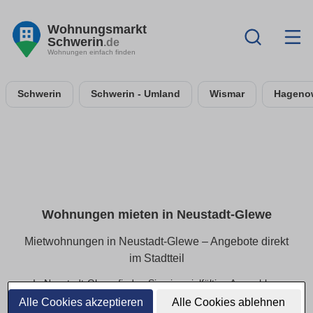
Wohnungsmarkt
Schwerin
.de
Wohnungen einfach finden
Schwerin
Schwerin - Umland
Wismar
Hageno
Wohnungen mieten in Neustadt-Glewe
Mietwohnungen in Neustadt-Glewe – Angebote direkt
im Stadtteil
In Neustadt-Glewe finden Sie eine vielfältige Auswahl an
Mietwohnungen – von kompakten Apartments bis hin zu
Alle Cookies akzeptieren
Alle Cookies ablehnen
geräumigen Familienwohnungen. Alle Angebote lassen sich