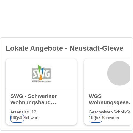
Lokale Angebote - Neustadt-Glewe
SWG - Schweriner
WGS
Wohnungsbaugenossenschaft
Wohnungsgesells
eG
Schwerin mbH
Arsenalstr. 12
Geschwister-Scholl-Str.
19053 Schwerin
19053 Schwerin
❯
❯