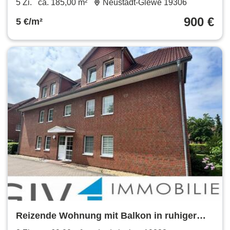
5 Zi.
ca. 185,00 m²
Neustadt-Glewe 19306
900 €
5 €/m²
Reizende Wohnung mit Balkon in ruhiger
Wohnlage von Ludwigslust