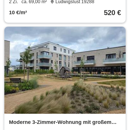
2 Zi.
ca. 69,00 m²
Ludwigslust 19288
520 €
10 €/m²
Moderne 3-Zimmer-Wohnung mit großem
Balkon in Ludwigslust zu vermieten