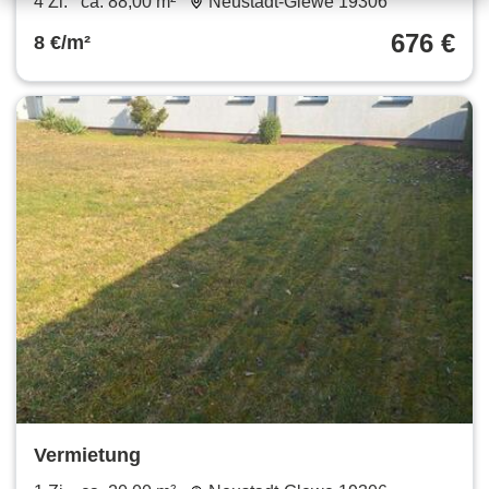
4 Zi.
ca. 88,00 m²
Neustadt-Glewe 19306
676 €
8 €/m²
Vermietung