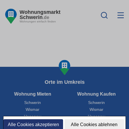
Wohnungsmarkt
Schwerin
.de
Wohnungen einfach finden
Orte im Umkreis
Wohnung Mieten
Wohnung Kaufen
Schwerin
Schwerin
Wismar
Wismar
Hagenow
Hagenow
Neustadt-Glewe
Neustadt-Glewe
Alle Cookies akzeptieren
Alle Cookies ablehnen