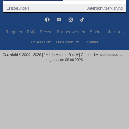
Wittenburg
Wittenburg
Einstellungen
Datenschutzerklärung
Ratgeber
FAQ
Presse
Partner werden
Städte
Über Uns
Impressum
Datenschutz
Cookies
Copyright © 2000 - 2026 | 1A Infosysteme GmbH | Content by: wohnungssuche-
regional.de 08.08.2026