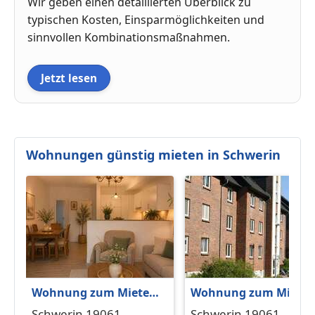
Wir geben einen detaillierten Überblick zu
typischen Kosten, Einsparmöglichkeiten und
sinnvollen Kombinationsmaßnahmen.
Jetzt lesen
Wohnungen günstig mieten in Schwerin
Wohnung zum Mieten
Wohnung zum Miete
in Schwerin 840 € 71 m²
in Schwerin 230 € 27.2
Schwerin 19061
Schwerin 19061