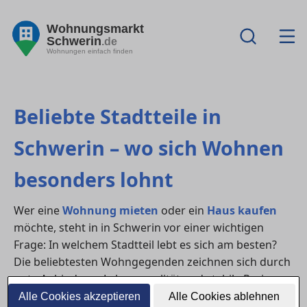
Wohnungsmarkt
Schwerin
.de
Wohnungen einfach finden
Beliebte Stadtteile in
Schwerin – wo sich Wohnen
besonders lohnt
Wer eine
Wohnung mieten
oder ein
Haus kaufen
möchte, steht in in Schwerin vor einer wichtigen
Frage: In welchem Stadtteil lebt es sich am besten?
Die beliebtesten Wohngegenden zeichnen sich durch
gute Anbindung, Lebensqualität und stabile Preise
aus – hier findest du eine Übersicht.
Alle Cookies akzeptieren
Alle Cookies ablehnen