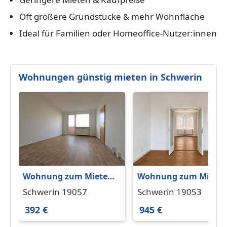
Oft größere Grundstücke & mehr Wohnfläche
Ideal für Familien oder Homeoffice-Nutzer:innen
Wohnungen günstig mieten in Schwerin
Wohnung zum Mieten
Wohnung zum Miete
in Schwerin 392 € 56.42
in Schwerin 945 € 80 
Schwerin 19057
Schwerin 19053
m²
392 €
945 €