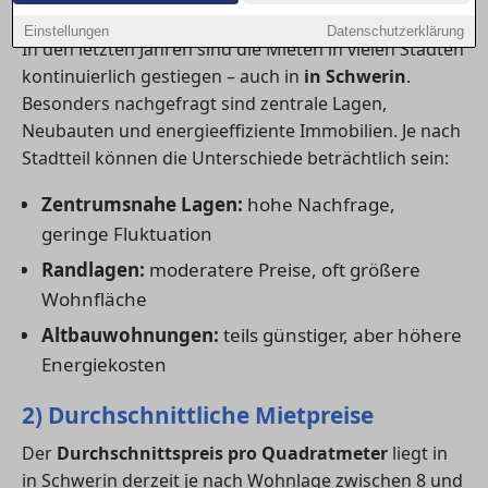
1) Aktuelle Mietpreistrends
Einstellungen
Datenschutzerklärung
In den letzten Jahren sind die Mieten in vielen Städten
kontinuierlich gestiegen – auch in
in Schwerin
.
Besonders nachgefragt sind zentrale Lagen,
Neubauten und energieeffiziente Immobilien. Je nach
Stadtteil können die Unterschiede beträchtlich sein:
Zentrumsnahe Lagen:
hohe Nachfrage,
geringe Fluktuation
Randlagen:
moderatere Preise, oft größere
Wohnfläche
Altbauwohnungen:
teils günstiger, aber höhere
Energiekosten
2) Durchschnittliche Mietpreise
Der
Durchschnittspreis pro Quadratmeter
liegt in
in Schwerin derzeit je nach Wohnlage zwischen 8 und