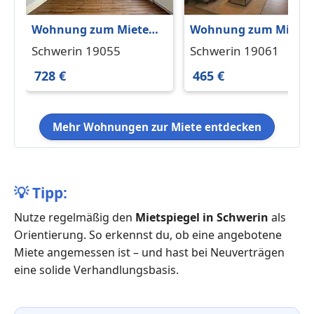
Wohnung zum Mieten
Wohnung zum Miete
in Schwerin 728 € 56 m²
in Schwerin 465 € 46.8
Schwerin 19055
Schwerin 19061
m²
728 €
465 €
Mehr Wohnungen zur Miete entdecken
💡
Tipp:
Nutze regelmäßig den
Mietspiegel in Schwerin
als
Orientierung. So erkennst du, ob eine angebotene
Miete angemessen ist – und hast bei Neuverträgen
eine solide Verhandlungsbasis.