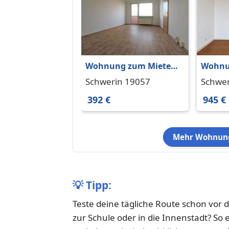
Wohnung zum Mieten
Wohnu
in Schwerin 392 € 56.42
in Sch
Schwerin 19057
Schwer
m²
392 €
945 €
Mehr Wohnung
💡
Tipp:
Teste deine tägliche Route schon vor 
zur Schule oder in die Innenstadt? So 