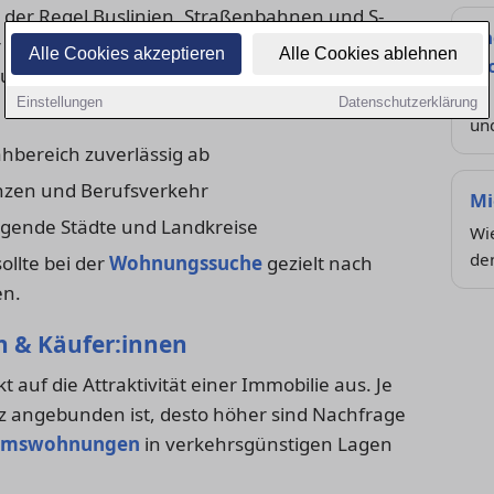
 der Regel Buslinien, Straßenbahnen und S-
Ra
r verbinden. Pendler:innen profitieren von
Alle Cookies akzeptieren
Alle Cookies ablehnen
Wo
dung an Bahnhöfe oder zentrale
So 
Einstellungen
Datenschutzerklärung
un
bereich zuverlässig ab
anzen und Berufsverkehr
Mi
gende Städte und Landkreise
Wi
de
ollte bei der
Wohnungssuche
gezielt nach
en.
n & Käufer:innen
 auf die Attraktivität einer Immobilie aus. Je
tz angebunden ist, desto höher sind Nachfrage
umswohnungen
in verkehrsgünstigen Lagen