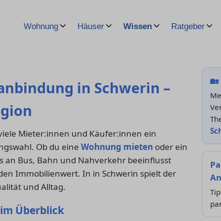
Wohnung
Häuser
Wissen
Ratgeber
🏡
anbindung in Schwerin –
Me
egion
Ve
Th
Sc
 viele Mieter:innen und Käufer:innen ein
ngswahl. Ob du eine
Wohnung mieten
oder ein
s an Bus, Bahn und Nahverkehr beeinflusst
Pa
en Immobilienwert. In in Schwerin spielt der
An
lität und Alltag.
Tip
pa
 im Überblick