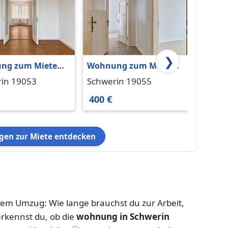
❯
ng zum Mieten
Wohnung zum Mieten
Wohnu
werin 945 € 80 m²
in Schwerin 400 € 38 m²
in Sch
in 19053
Schwerin 19055
Schwe
400 €
550 €
en zur Miete entdecken
dem Umzug: Wie lange brauchst du zur Arbeit,
erkennst du, ob die
wohnung in Schwerin