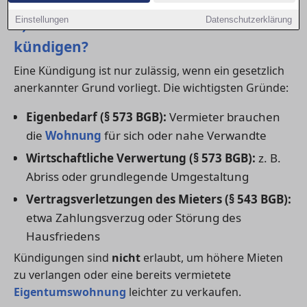
1) In welchen Fällen darf der Vermieter
Einstellungen
Datenschutzerklärung
kündigen?
Eine Kündigung ist nur zulässig, wenn ein gesetzlich
anerkannter Grund vorliegt. Die wichtigsten Gründe:
Eigenbedarf (§ 573 BGB):
Vermieter brauchen
die
Wohnung
für sich oder nahe Verwandte
Wirtschaftliche Verwertung (§ 573 BGB):
z. B.
Abriss oder grundlegende Umgestaltung
Vertragsverletzungen des Mieters (§ 543 BGB):
etwa Zahlungsverzug oder Störung des
Hausfriedens
Kündigungen sind
nicht
erlaubt, um höhere Mieten
zu verlangen oder eine bereits vermietete
Eigentumswohnung
leichter zu verkaufen.