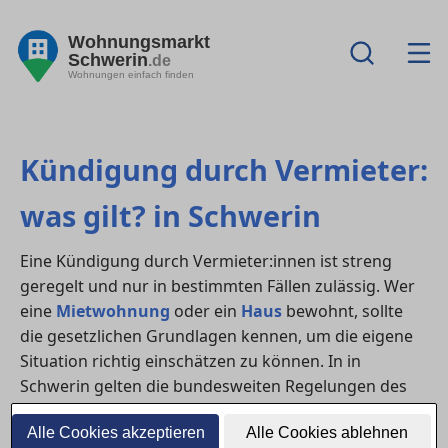
Wohnungsmarkt
Schwerin
.de
Wohnungen einfach finden
Kündigung durch Vermieter:
was gilt? in Schwerin
Eine Kündigung durch Vermieter:innen ist streng
geregelt und nur in bestimmten Fällen zulässig. Wer
eine
Mietwohnung
oder ein
Haus
bewohnt, sollte
die gesetzlichen Grundlagen kennen, um die eigene
Situation richtig einschätzen zu können. In in
Schwerin gelten die bundesweiten Regelungen des
BGB – mit klaren Anforderungen an Grund, Frist und
Alle Cookies akzeptieren
Alle Cookies ablehnen
Form.