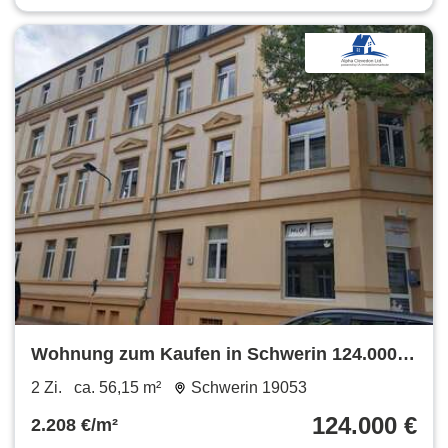
Wohnung zum Kaufen in Schwerin 124.000 €
56.15 m²
2 Zi.
ca. 56,15 m²
Schwerin 19053
124.000 €
2.208 €/m²