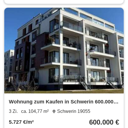
Wohnung zum Kaufen in Schwerin 600.000 €
104.77 m²
3 Zi.
ca. 104,77 m²
Schwerin 19055
600.000 €
5.727 €/m²