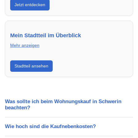
Jetzt entdecken
energieeffizient und sofort bezugsfertig.
Mein Stadtteil im Überblick
Mehr anzeigen
Erfahre mehr über deinen Stadtteil in Schwerin:
Stadtteil ansehen
Lebensqualität, Verkehrsanbindung, Schulen,
Freizeitmöglichkeiten und Mietpreise.
Was sollte ich beim Wohnungskauf in Schwerin
beachten?
Wie hoch sind die Kaufnebenkosten?