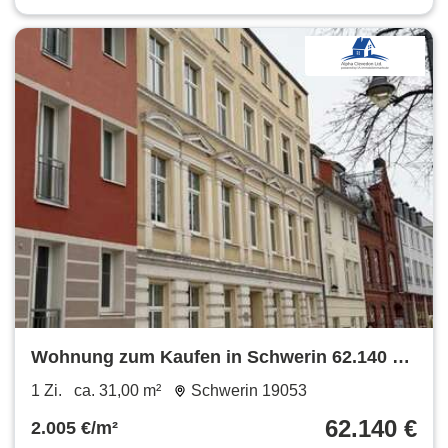
Wohnung zum Kaufen in Schwerin 62.140 €
31 m²
1 Zi.
ca. 31,00 m²
Schwerin 19053
62.140 €
2.005 €/m²