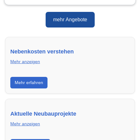
mehr Angebote
Nebenkosten verstehen
Mehr anzeigen
Erfahre, welche Nebenkosten rechtmäßig sind und
Mehr erfahren
wie du deine monatliche Belastung optimieren
kannst.
Aktuelle Neubauprojekte
Mehr anzeigen
Entdecke Neubauprojekte in Schwerin – modern,