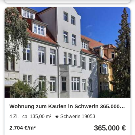
Wohnung zum Kaufen in Schwerin 365.000 €
135 m²
4 Zi.
ca. 135,00 m²
Schwerin 19053
365.000 €
2.704 €/m²