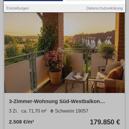
Einstellungen
Datenschutzerklärung
3-Zimmer-Wohnung Süd-Westbalkon
Stellplatz Neumühler See Ruhige Wohnlage
3 Zi.
ca. 71,70 m²
Schwerin 19057
179.850 €
2.508 €/m²