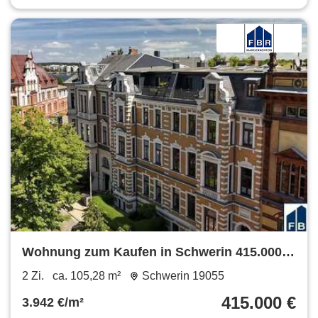
Wohnung zum Kaufen in Schwerin 415.000 €
105.28 m²
2 Zi.
ca. 105,28 m²
Schwerin 19055
415.000 €
3.942 €/m²