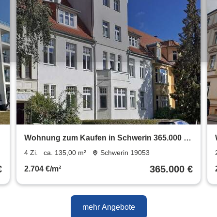
Wohnung zum Kaufen in Schwerin 365.000 €
135 m²
4 Zi.
ca. 135,00 m²
Schwerin 19053
€
365.000 €
2.704 €/m²
mehr Angebote