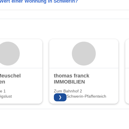
n Wert einer Wohnung in Schwerin?
Meuschel
thomas franck
en
IMMOBILIEN
e 1
Zum Bahnhof 2
gslust
19055 Schwerin-Pfaffenteich
❯