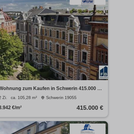
Wohnung zum Kaufen in Schwerin 415.000 €
105.28 m²
2 Zi.
ca. 105,28 m²
Schwerin 19055
415.000 €
3.942 €/m²