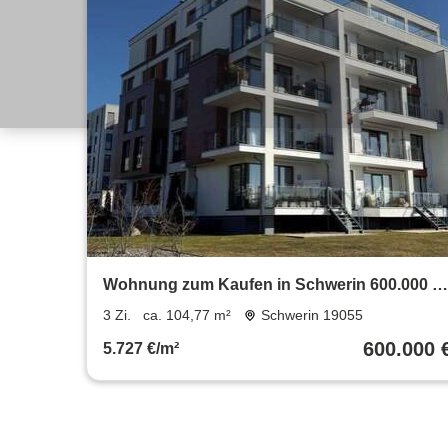
Wohnung zum Kaufen in Schwerin 600.000 €
104.77 m²
3 Zi.
ca. 104,77 m²
Schwerin 19055
600.000 
5.727 €/m²