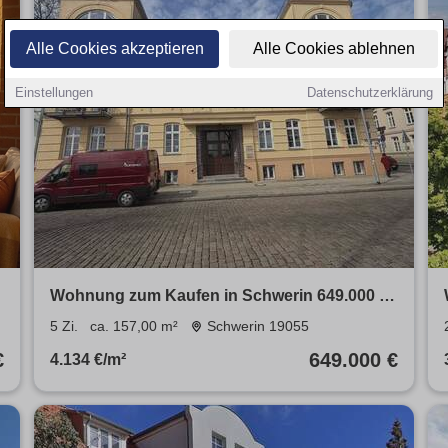
Alle Cookies akzeptieren
Alle Cookies ablehnen
Einstellungen
Datenschutzerklärung
Wohnung zum Kaufen in Schwerin 649.000 €
157 m²
5 Zi.
ca. 157,00 m²
Schwerin 19055
€
649.000 €
4.134 €/m²