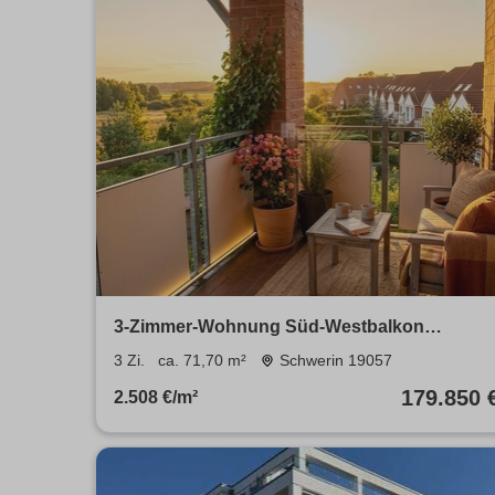
3-Zimmer-Wohnung Süd-Westbalkon
Stellplatz Neumühler See Ruhige Wohnlage
3 Zi.
ca. 71,70 m²
Schwerin 19057
179.850 
2.508 €/m²