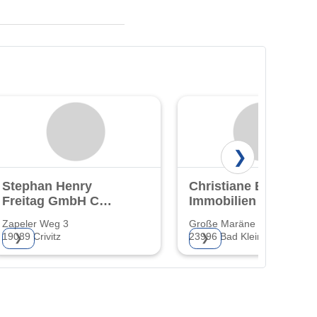
❯
Stephan Henry
Christiane Bartz
Freitag GmbH Co
Immobilien
KG
Zapeler Weg 3
Große Maräne 27
Bauhandwerksbetrieb
19089 Crivitz
23996 Bad Kleinen
❯
❯