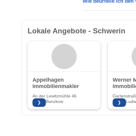
Wie beurteile ich de
Lokale Angebote - Schwerin
Appelhagen
Werner 
Immobilienmakler
Immobili
An der Lewitzmühle 46
Gartenstraß
19079 Banzkow
19288 Ludwi
❯
❯