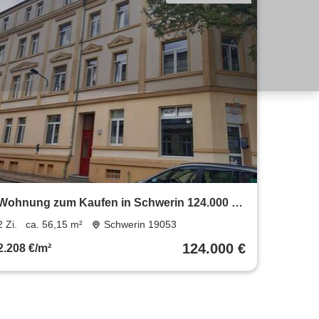
Wohnung zum Kaufen in Schwerin 124.000 €
56.15 m²
2 Zi.
ca. 56,15 m²
Schwerin 19053
124.000 €
2.208 €/m²