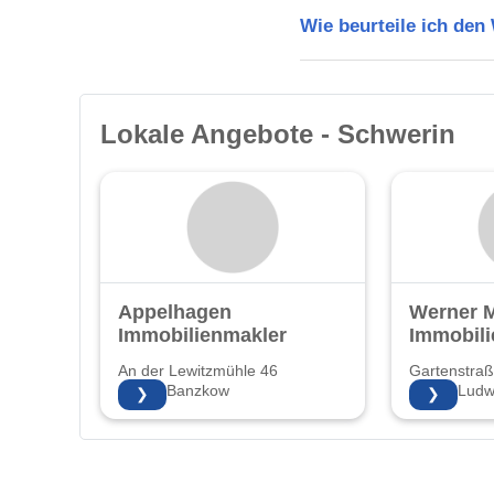
Wie beurteile ich de
Lokale Angebote - Schwerin
Appelhagen
Werner 
Immobilienmakler
Immobili
An der Lewitzmühle 46
Gartenstraß
19079 Banzkow
19288 Ludwi
❯
❯