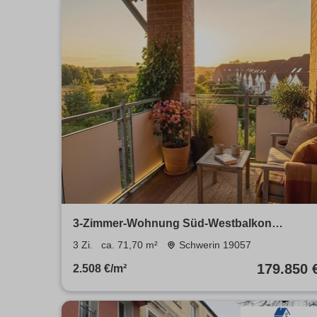
3-Zimmer-Wohnung Süd-Westbalkon
Stellplatz Neumühler See Ruhige Wohnlage
3 Zi.
ca. 71,70 m²
Schwerin 19057
179.850 
2.508 €/m²