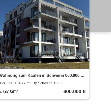
Wohnung zum Kaufen in Schwerin 600.000 €
104.77 m²
3 Zi.
ca. 104,77 m²
Schwerin 19055
600.000 €
5.727 €/m²