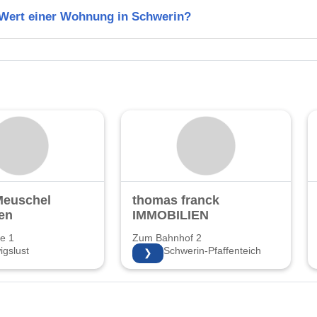
n Wert einer Wohnung in Schwerin?
Meuschel
thomas franck
en
IMMOBILIEN
e 1
Zum Bahnhof 2
gslust
19055 Schwerin-Pfaffenteich
❯