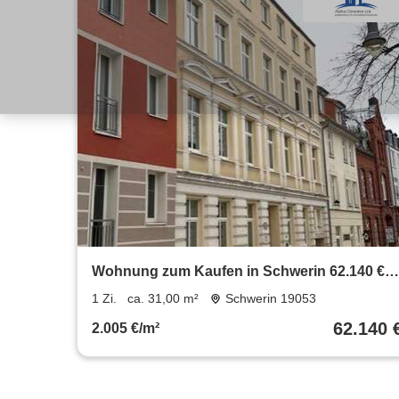
Wohnung zum Kaufen in Schwerin 62.140 €
31 m²
1 Zi.
ca. 31,00 m²
Schwerin 19053
62.140 
2.005 €/m²