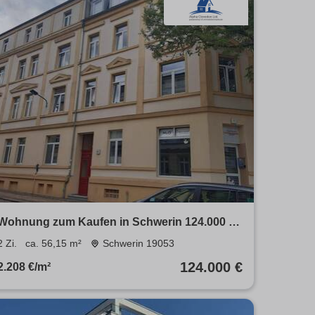
Wohnung zum Kaufen in Schwerin 124.000 €
56.15 m²
2 Zi.
ca. 56,15 m²
Schwerin 19053
124.000 €
2.208 €/m²