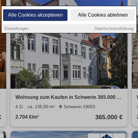
Alle Cookies akzeptieren
Alle Cookies ablehnen
Einstellungen
Datenschutzerklärung
Wohnung zum Kaufen in Schwerin 365.000 €
135 m²
4 Zi.
ca. 135,00 m²
Schwerin 19053
€
365.000 €
2.704 €/m²