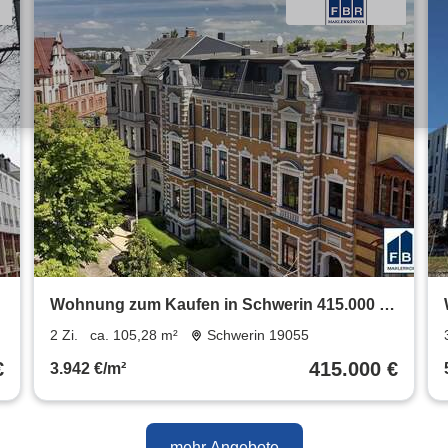
Wohnung zum Kaufen in Schwerin 415.000 €
105.28 m²
2 Zi.
ca. 105,28 m²
Schwerin 19055
€
415.000 €
3.942 €/m²
mehr Angebote