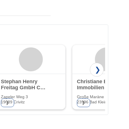
❯
Stephan Henry
Christiane Bartz
Freitag GmbH Co
Immobilien
KG
Zapeler Weg 3
Große Maräne 27
Bauhandwerksbetrieb
19089 Crivitz
23996 Bad Kleinen
❯
❯