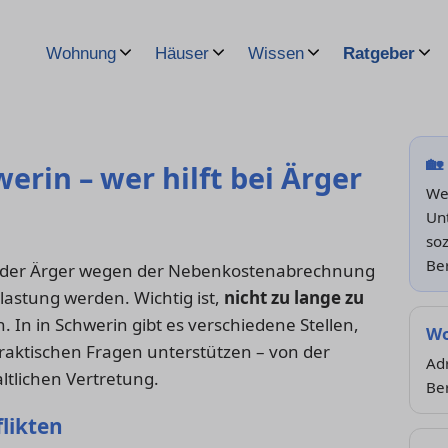
Wohnung
Häuser
Wissen
Ratgeber
🏡
rin – wer hilft bei Ärger
Wei
Unt
soz
Be
oder Ärger wegen der Nebenkostenabrechnung
lastung werden. Wichtig ist,
nicht zu lange zu
. In in Schwerin gibt es verschiedene Stellen,
Wo
praktischen Fragen unterstützen – von der
Ad
ltlichen Vertretung.
Be
flikten