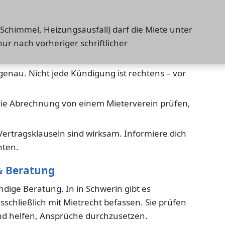
 Schimmel, Heizungsausfall) darf die Miete unter
r nach vorheriger schriftlicher
enau. Nicht jede Kündigung ist rechtens – vor
ie Abrechnung von einem Mieterverein prüfen,
 Vertragsklauseln sind wirksam. Informiere dich
hten.
& Beratung
ndige Beratung. In in Schwerin gibt es
usschließlich mit Mietrecht befassen. Sie prüfen
und helfen, Ansprüche durchzusetzen.