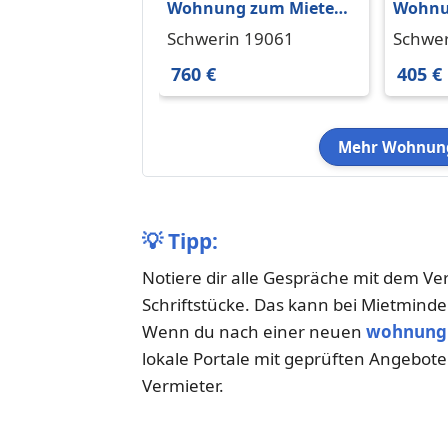
Wohnung zum Mieten
Wohnu
in Schwerin 760 € 80 m²
in Sch
Schwerin 19061
Schwer
760 €
405 €
Mehr Wohnung
💡
Tipp:
Notiere dir alle Gespräche mit dem Ve
Schriftstücke. Das kann bei Mietmind
Wenn du nach einer neuen
wohnung 
lokale Portale mit geprüften Angebote
Vermieter.