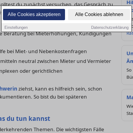
Hi
olltest du zunächst versuchen, das Gespräch zu
No
sse direkt klären. Wenn das nicht hilft, stehen
Alle Cookies akzeptieren
Alle Cookies ablehnen
Hi
dr
Einstellungen
Datenschutzerklärung
lle Beratung bei Mieterhöhungen, Kündigungen
Ra
ilfe bei Miet- und Nebenkostenfragen
Un
mitteln neutral zwischen Mieter und Vermieter
Äm
So 
plexen oder gerichtlichen
Bür
chwerin
ziehst, kann es hilfreich sein, schon
umentieren. So bist du bei späteren
Ma
Wie
Sta
as du tun kannst
ederkehrenden Themen. Die wichtigsten Fälle