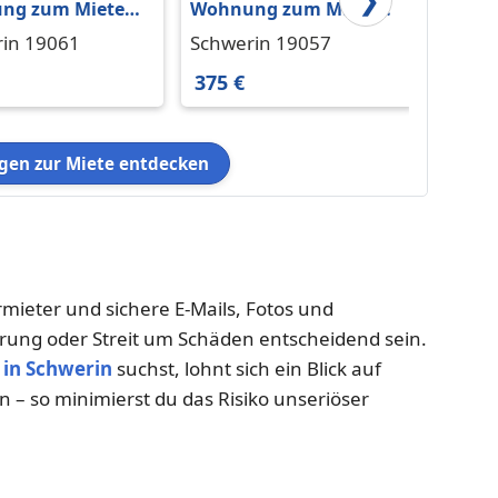
ng zum Mieten
Wohnung zum Mieten
Wohnu
werin 405 € 58 m²
in Schwerin 375 € 54 m²
in Sch
in 19061
Schwerin 19057
Schwe
375 €
840 €
en zur Miete entdecken
rmieter und sichere E-Mails, Fotos und
erung oder Streit um Schäden entscheidend sein.
in Schwerin
suchst, lohnt sich ein Blick auf
n – so minimierst du das Risiko unseriöser