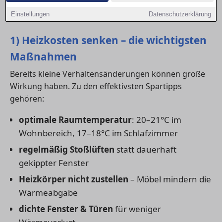
Schwerin, langfristig Kosten zu sparen und
Einstellungen
Datenschutzerklärung
gleichzeitig den Wohnkomfort zu erhöhen.
1) Heizkosten senken – die wichtigsten
Maßnahmen
Bereits kleine Verhaltensänderungen können große
Wirkung haben. Zu den effektivsten Spartipps
gehören:
optimale Raumtemperatur
: 20–21°C im
Wohnbereich, 17–18°C im Schlafzimmer
regelmäßig Stoßlüften
statt dauerhaft
gekippter Fenster
Heizkörper nicht zustellen
– Möbel mindern die
Wärmeabgabe
dichte Fenster & Türen
für weniger