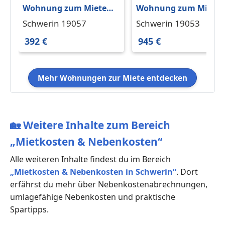
Wohnung zum Mieten
Wohnung zum Miete
in Schwerin 392 € 56.42
in Schwerin 945 € 80 
Schwerin 19057
Schwerin 19053
m²
392 €
945 €
Mehr Wohnungen zur Miete entdecken
🏡
Weitere Inhalte zum Bereich
„Mietkosten & Nebenkosten“
Alle weiteren Inhalte findest du im Bereich
„Mietkosten & Nebenkosten in Schwerin“
. Dort
erfährst du mehr über Nebenkostenabrechnungen,
umlagefähige Nebenkosten und praktische
Spartipps.