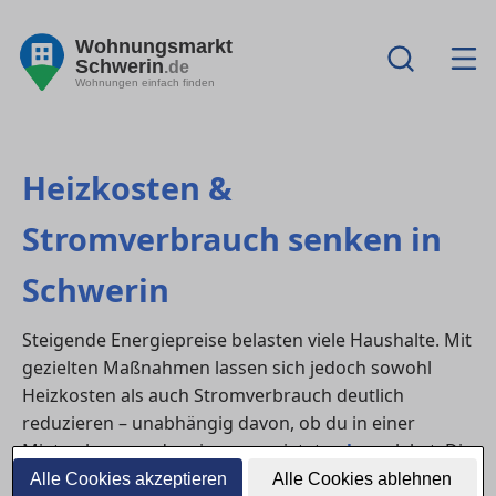
Wohnungsmarkt
Schwerin
.de
Wohnungen einfach finden
Heizkosten &
Stromverbrauch senken in
Schwerin
Steigende Energiepreise belasten viele Haushalte. Mit
gezielten Maßnahmen lassen sich jedoch sowohl
Heizkosten als auch Stromverbrauch deutlich
reduzieren – unabhängig davon, ob du in einer
Mietwohnung oder einem gemieteten
haus
lebst. Die
folgenden Tipps helfen Bewohner:innen in in
Alle Cookies akzeptieren
Alle Cookies ablehnen