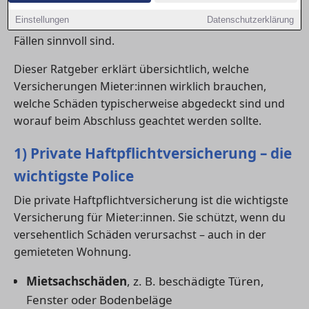
Alltag bestehen. Einige Policen gelten jedoch als
Einstellungen
Datenschutzerklärung
unverzichtbar, während andere nur in bestimmten
Fällen sinnvoll sind.
Dieser Ratgeber erklärt übersichtlich, welche
Versicherungen Mieter:innen wirklich brauchen,
welche Schäden typischerweise abgedeckt sind und
worauf beim Abschluss geachtet werden sollte.
1) Private Haftpflichtversicherung – die
wichtigste Police
Die private Haftpflichtversicherung ist die wichtigste
Versicherung für Mieter:innen. Sie schützt, wenn du
versehentlich Schäden verursachst – auch in der
gemieteten Wohnung.
Mietsachschäden
, z. B. beschädigte Türen,
Fenster oder Bodenbeläge