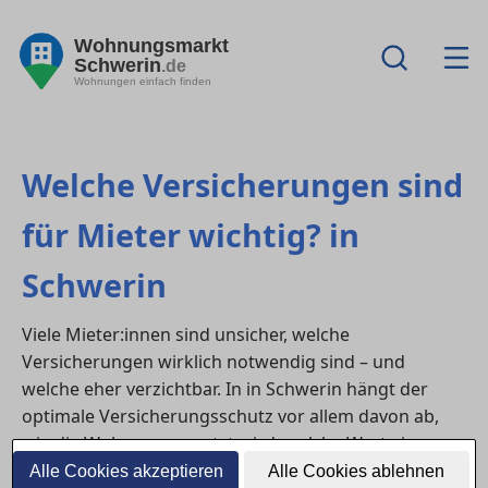
Wohnungsmarkt
Schwerin
.de
Wohnungen einfach finden
Welche Versicherungen sind
für Mieter wichtig? in
Schwerin
Viele Mieter:innen sind unsicher, welche
Versicherungen wirklich notwendig sind – und
welche eher verzichtbar. In in Schwerin hängt der
optimale Versicherungsschutz vor allem davon ab,
wie die Wohnung genutzt wird, welche Werte im
Haushalt vorhanden sind und welche Risiken im
Alle Cookies akzeptieren
Alle Cookies ablehnen