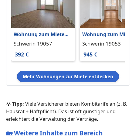
Wohnung zum Mieten
Wohnung zum Miete
in Schwerin 392 € 56.42
in Schwerin 945 € 80 
Schwerin 19057
Schwerin 19053
m²
392 €
945 €
Mehr Wohnungen zur Miete entdecken
💡
Tipp:
Viele Versicherer bieten Kombitarife an (z. B.
Hausrat + Haftpflicht). Das ist oft günstiger und
erleichtert die Verwaltung der Verträge.
🏡
Weitere Inhalte zum Bereich