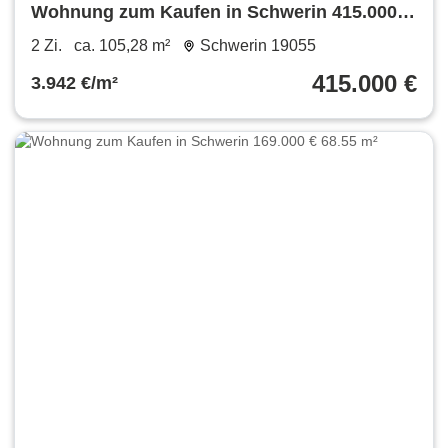
Wohnung zum Kaufen in Schwerin 415.000 €
105.28 m²
2 Zi.
ca. 105,28 m²
Schwerin 19055
415.000 €
3.942 €/m²