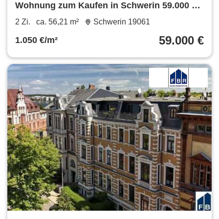
Wohnung zum Kaufen in Schwerin 59.000 €
56.21 m²
2 Zi.
ca. 56,21 m²
Schwerin 19061
59.000 €
1.050 €/m²