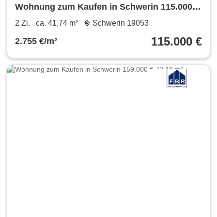
Wohnung zum Kaufen in Schwerin 115.000 €
41.74 m²
2 Zi.
ca. 41,74 m²
Schwerin 19053
115.000 €
2.755 €/m²