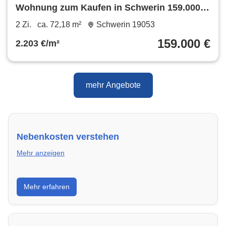
Wohnung zum Kaufen in Schwerin 159.000 €
72.18 m²
2 Zi.
ca. 72,18 m²
Schwerin 19053
159.000 €
2.203 €/m²
mehr Angebote
Nebenkosten verstehen
Mehr anzeigen
Erfahre, welche Nebenkosten rechtmäßig sind und
Mehr erfahren
wie du deine monatliche Belastung optimieren
kannst.