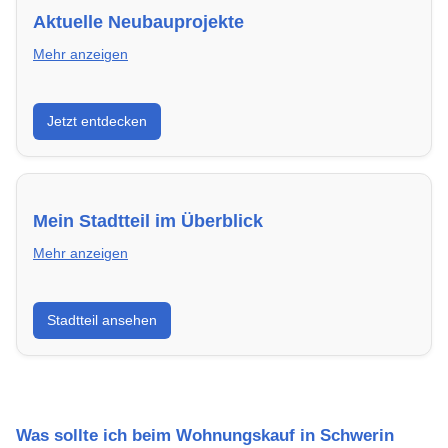
Aktuelle Neubauprojekte
Mehr anzeigen
Entdecke Neubauprojekte in Schwerin – modern,
Jetzt entdecken
energieeffizient und sofort bezugsfertig.
Mein Stadtteil im Überblick
Mehr anzeigen
Erfahre mehr über deinen Stadtteil in Schwerin:
Stadtteil ansehen
Lebensqualität, Verkehrsanbindung, Schulen,
Freizeitmöglichkeiten und Mietpreise.
Was sollte ich beim Wohnungskauf in Schwerin