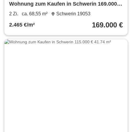
Wohnung zum Kaufen in Schwerin 169.000 €
68.55 m²
2 Zi.
ca. 68,55 m²
Schwerin 19053
169.000 €
2.465 €/m²