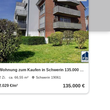
Wohnung zum Kaufen in Schwerin 135.000 €
66.55 m²
2 Zi.
ca. 66,55 m²
Schwerin 19061
135.000 €
2.029 €/m²