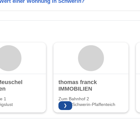
n Wert einer Wohnung in Schwerin?
Meuschel
thomas franck
en
IMMOBILIEN
e 1
Zum Bahnhof 2
gslust
19055 Schwerin-Pfaffenteich
❯