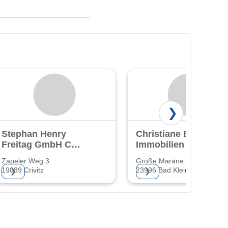
❯
Stephan Henry
Christiane Bartz
Freitag GmbH Co
Immobilien
KG
Zapeler Weg 3
Große Maräne 27
Bauhandwerksbetrieb
19089 Crivitz
23996 Bad Kleinen
❯
❯