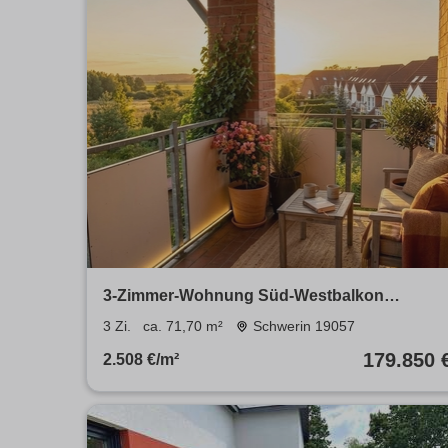
3-Zimmer-Wohnung Süd-Westbalkon
Stellplatz Neumühler See Ruhige Wohnlage
3 Zi.
ca. 71,70 m²
Schwerin 19057
179.850 
2.508 €/m²