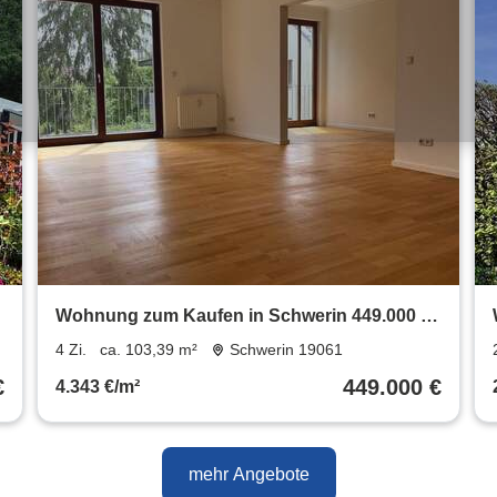
Wohnung zum Kaufen in Schwerin 449.000 €
103.39 m²
4 Zi.
ca. 103,39 m²
Schwerin 19061
€
449.000 €
4.343 €/m²
mehr Angebote