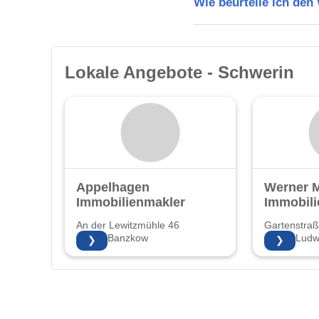
Wie beurteile ich de
Lokale Angebote - Schwerin
Appelhagen
Werner 
Immobilienmakler
Immobili
An der Lewitzmühle 46
Gartenstraß
19079 Banzkow
19288 Ludwi
❯
❯