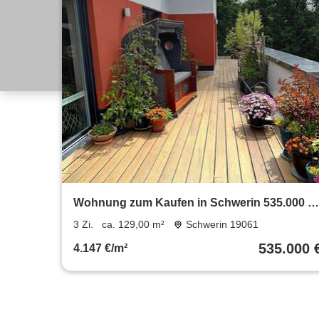
Wohnung zum Kaufen in Schwerin 535.000 €
129 m²
3 Zi.
ca. 129,00 m²
Schwerin 19061
535.000 
4.147 €/m²