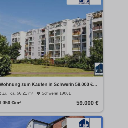
Wohnung zum Kaufen in Schwerin 59.000 €
56.21 m²
2 Zi.
ca. 56,21 m²
Schwerin 19061
59.000 €
1.050 €/m²