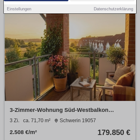
Einstellungen
Datenschutzerklärung
3-Zimmer-Wohnung Süd-Westbalkon
Stellplatz Neumühler See Ruhige Wohnlage
3 Zi.
ca. 71,70 m²
Schwerin 19057
179.850 €
2.508 €/m²