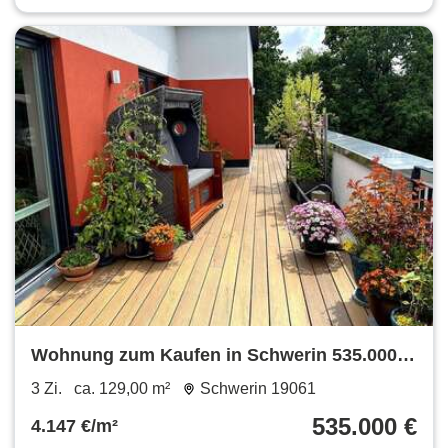
Wohnung zum Kaufen in Schwerin 535.000 €
129 m²
3 Zi.
ca. 129,00 m²
Schwerin 19061
535.000 €
4.147 €/m²