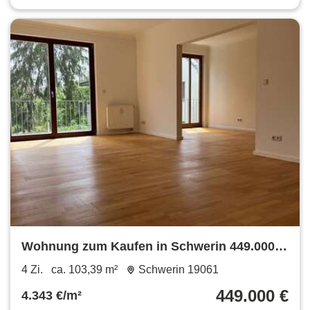
Wohnung zum Kaufen in Schwerin 449.000 €
103.39 m²
4 Zi.
ca. 103,39 m²
Schwerin 19061
449.000 €
4.343 €/m²