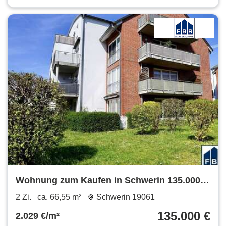
Wohnung zum Kaufen in Schwerin 135.000 €
66.55 m²
2 Zi.
ca. 66,55 m²
Schwerin 19061
135.000 €
2.029 €/m²