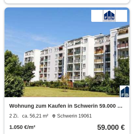
Wohnung zum Kaufen in Schwerin 59.000 €
56.21 m²
2 Zi.
ca. 56,21 m²
Schwerin 19061
59.000 €
1.050 €/m²