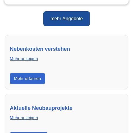
mehr Angebote
Nebenkosten verstehen
Mehr anzeigen
Erfahre, welche Nebenkosten rechtmäßig sind und
Mehr erfahren
wie du deine monatliche Belastung optimieren
kannst.
Aktuelle Neubauprojekte
Mehr anzeigen
Entdecke Neubauprojekte in Schwerin – modern,