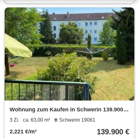
Wohnung zum Kaufen in Schwerin 139.900 €
63 m²
3 Zi.
ca. 63,00 m²
Schwerin 19061
139.900 €
2.221 €/m²