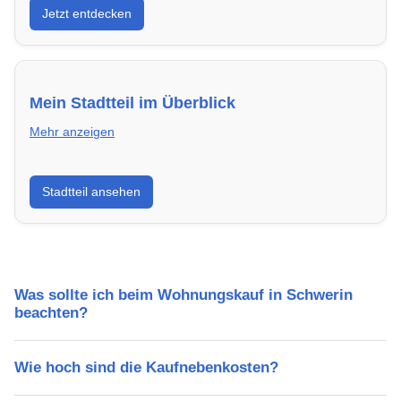
Jetzt entdecken
energieeffizient und sofort bezugsfertig.
Mein Stadtteil im Überblick
Mehr anzeigen
Erfahre mehr über deinen Stadtteil in Schwerin:
Stadtteil ansehen
Lebensqualität, Verkehrsanbindung, Schulen,
Freizeitmöglichkeiten und Mietpreise.
Was sollte ich beim Wohnungskauf in Schwerin
beachten?
Wie hoch sind die Kaufnebenkosten?