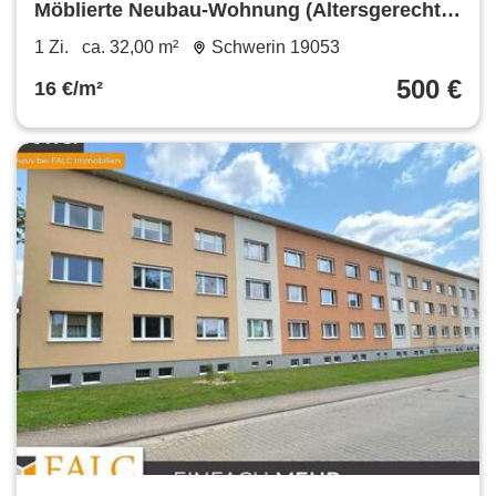
Möblierte Neubau-Wohnung (Altersgerecht)
in 1A-Lage + Terrasse
1 Zi.
ca. 32,00 m²
Schwerin 19053
500 €
16 €/m²