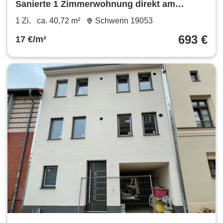
Sanierte 1 Zimmerwohnung direkt am
Hauptbahnhof - Vollbad - Fahrstuhl
1 Zi.
ca. 40,72 m²
Schwerin 19053
693 €
17 €/m²