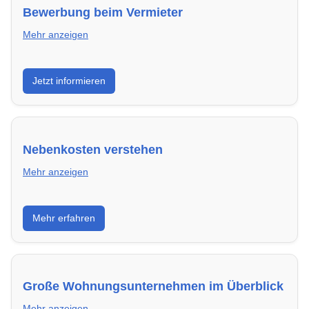
Bewerbung beim Vermieter
Mehr anzeigen
Wie du in Schwerin mit einer überzeugenden
Jetzt informieren
Bewerbung die besten Chancen auf deine
Traumwohnung hast – inklusive Mustervorlagen.
Nebenkosten verstehen
Mehr anzeigen
Erfahre, welche Nebenkosten rechtmäßig sind und
Mehr erfahren
wie du deine monatliche Belastung optimieren
kannst.
Große Wohnungsunternehmen im Überblick
Mehr anzeigen