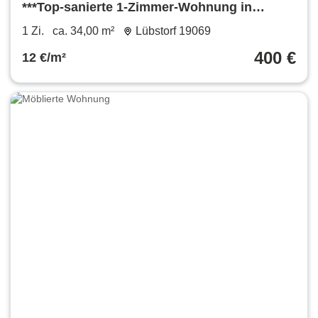
***Top-sanierte 1-Zimmer-Wohnung in
ruhiger Lage***
1 Zi.
ca. 34,00 m²
Lübstorf 19069
400 €
12 €/m²