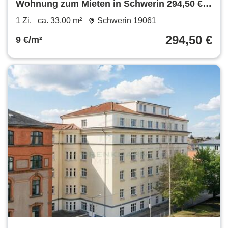
Wohnung zum Mieten in Schwerin 294,50 €
33 m²
1 Zi.
ca. 33,00 m²
Schwerin 19061
294,50 €
9 €/m²