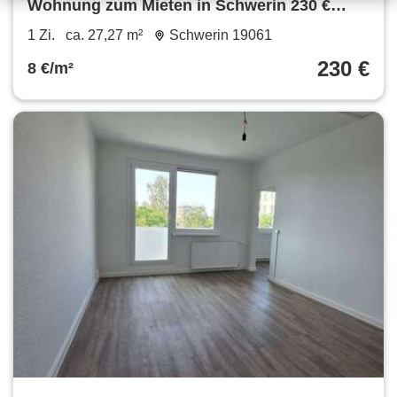
Wohnung zum Mieten in Schwerin 230 €
27.27 m²
1 Zi.
ca. 27,27 m²
Schwerin 19061
230 €
8 €/m²