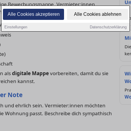
Un
tändige Bewerbungsmappe. Vermieter:innen
So 
ffbereit haben:
Alle Cookies akzeptieren
Alle Cookies ablehnen
Wo
 Angaben, Einkommen, Arbeitgeber)
Einstellungen
Datenschutzerklärung
hweis
Mi
)
Die
te)
ke
schaft
n als
digitale Mappe
vorbereiten, damit du sie
Wi
reichen kannst.
Wo
Pra
her Note
Wo
ich und ehrlich sein. Vermieter:innen möchten
die Wohnung passt. Beschreibe dich sympathisch