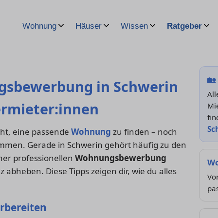
Wohnung
Häuser
Wissen
Ratgeber
🏡
gsbewerbung in Schwerin
Al
ermieter:innen
Mi
fin
Sc
eicht, eine passende
Wohnung
zu finden – noch
ommen. Gerade in Schwerin gehört häufig zu den
ner professionellen
Wohnungsbewerbung
Wo
 abheben. Diese Tipps zeigen dir, wie du alles
Von
pa
orbereiten