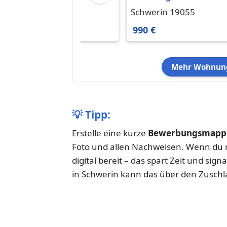
in Schwerin 766 € 52.8
in Schwerin 990 € 70 m²
Schwerin 19053
Schwerin 19055
m²
766 €
990 €
Mehr Wohnung
💡
Tipp:
Erstelle eine kurze
Bewerbungsmappe
Foto und allen Nachweisen. Wenn du m
digital bereit – das spart Zeit und sign
in Schwerin kann das über den Zuschl