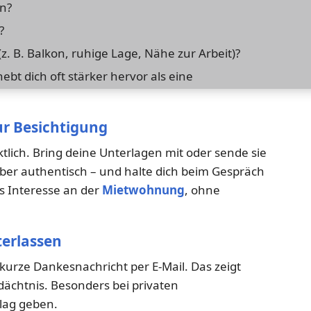
n?
?
z. B. Balkon, ruhige Lage, Nähe zur Arbeit)?
ebt dich oft stärker hervor als eine
zur Besichtigung
tlich. Bring deine Unterlagen mit oder sende sie
, aber authentisch – und halte dich beim Gespräch
es Interesse an der
Mietwohnung
, ohne
terlassen
 kurze Dankesnachricht per E-Mail. Das zeigt
edächtnis. Besonders bei privaten
lag geben.