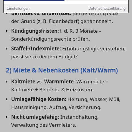
1) Mietdauer & Vertragsart
Einstellungen
Datenschutzerklärung
Befristet vs. unbefristet:
Bei Befristung
muss
der Grund (z. B. Eigenbedarf) genannt sein.
Kündigungsfristen:
i. d. R. 3 Monate –
Sonderkündigungsrechte prüfen.
Staffel-/Indexmiete:
Erhöhungslogik verstehen;
passt sie zu deinem Budget?
2) Miete & Nebenkosten (Kalt/Warm)
Kaltmiete
vs.
Warmmiete
: Warmmiete =
Kaltmiete + Betriebs- & Heizkosten.
Umlagefähige Kosten:
Heizung, Wasser, Müll,
Hausreinigung, Aufzug, Versicherung.
Nicht umlagefähig:
Instandhaltung,
Verwaltung des Vermieters.