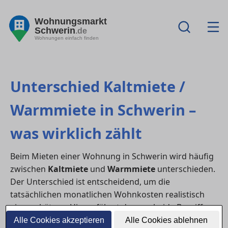
Wohnungsmarkt
Schwerin
.de
Wohnungen einfach finden
Unterschied Kaltmiete /
Warmmiete in Schwerin –
was wirklich zählt
Beim Mieten einer Wohnung in Schwerin wird häufig
zwischen
Kaltmiete
und
Warmmiete
unterschieden.
Der Unterschied ist entscheidend, um die
tatsächlichen monatlichen Wohnkosten realistisch
einzuschätzen. Hier erfährst du, was beide Begriffe
genau bedeuten, welche Nebenkosten dazugehören
Alle Cookies akzeptieren
Alle Cookies ablehnen