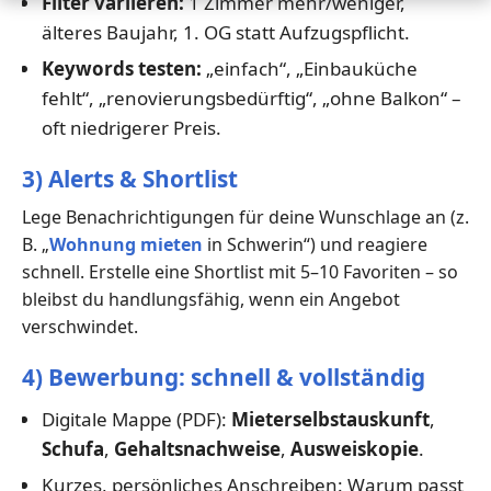
Filter variieren:
1 Zimmer mehr/weniger,
älteres Baujahr, 1. OG statt Aufzugspflicht.
Keywords testen:
„einfach“, „Einbauküche
fehlt“, „renovierungsbedürftig“, „ohne Balkon“ –
oft niedrigerer Preis.
3) Alerts & Shortlist
Lege Benachrichtigungen für deine Wunschlage an (z.
B. „
Wohnung mieten
in Schwerin“) und reagiere
schnell. Erstelle eine Shortlist mit 5–10 Favoriten – so
bleibst du handlungsfähig, wenn ein Angebot
verschwindet.
4) Bewerbung: schnell & vollständig
Digitale Mappe (PDF):
Mieterselbstauskunft
,
Schufa
,
Gehaltsnachweise
,
Ausweiskopie
.
Kurzes, persönliches Anschreiben: Warum passt