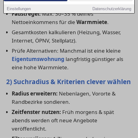
1) Budget realistisch festlegen
Einstellungen
Datenschutzerklärung
Faustregel:
Max. 30–35 % deines
Nettoeinkommens für die
Warmmiete
.
Gesamtkosten kalkulieren (Heizung, Wasser,
Internet, ÖPNV, Stellplatz).
Prüfe Alternativen: Manchmal ist eine kleine
Eigentumswohnung
langfristig günstiger als
eine hohe Warmmiete.
2) Suchradius & Kriterien clever wählen
Radius erweitern:
Nebenlagen, Vororte &
Randbezirke sondieren.
Zeitfenster nutzen:
Früh morgens & spät
abends werden oft neue Angebote
veröffentlicht.