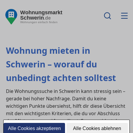
Wohnungsmarkt
Schwerin
.de
Wohnungen einfach finden
Wohnung mieten in
Schwerin – worauf du
unbedingt achten solltest
Die Wohnungssuche in Schwerin kann stressig sein –
gerade bei hoher Nachfrage. Damit du keine
wichtigen Punkte übersiehst, hilft dir diese Übersicht
mit den wichtigsten Kriterien, die du vor Abschluss
des Mietvertrags prüfen solltest. So vermeidest du
böse Überraschungen und findest die Wohnung, die
Alle Cookies akzeptieren
Alle Cookies ablehnen