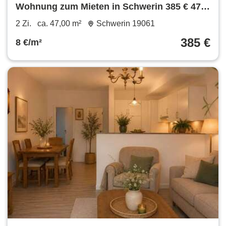
Wohnung zum Mieten in Schwerin 385 € 47
m²
2 Zi.
ca. 47,00 m²
Schwerin 19061
385 €
8 €/m²