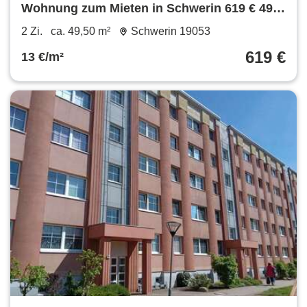
Wohnung zum Mieten in Schwerin 619 € 49.5
m²
2 Zi.
ca. 49,50 m²
Schwerin 19053
619 €
13 €/m²