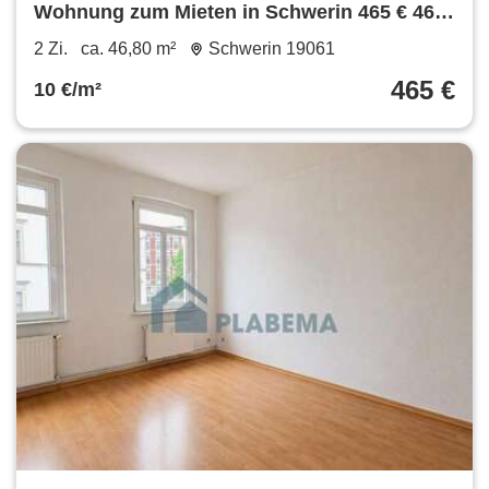
Wohnung zum Mieten in Schwerin 465 € 46.8
m²
2 Zi.
ca. 46,80 m²
Schwerin 19061
465 €
10 €/m²