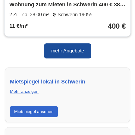
Wohnung zum Mieten in Schwerin 400 € 38
m²
2 Zi.
ca. 38,00 m²
Schwerin 19055
400 €
11 €/m²
mehr Angebote
Mietspiegel lokal in Schwerin
Mehr anzeigen
Erhalte einen Überblick über die aktuellen Mietpreise
Mietspiegel ansehen
regional in Schwerin. So weißt du genau, welche
Miete fair ist und wo sich ein Vergleich lohnt.