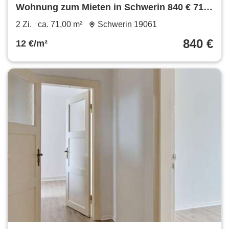
Wohnung zum Mieten in Schwerin 840 € 71
m²
2 Zi.
ca. 71,00 m²
Schwerin 19061
840 €
12 €/m²