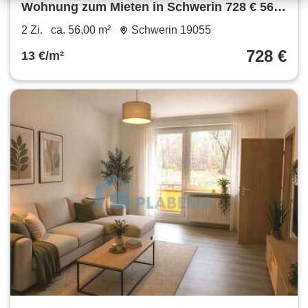
Wohnung zum Mieten in Schwerin 728 € 56
m²
2 Zi.
ca. 56,00 m²
Schwerin 19055
728 €
13 €/m²