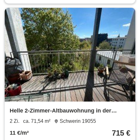
Helle 2-Zimmer-Altbauwohnung in der
Werdervorstadt
2 Zi.
ca. 71,54 m²
Schwerin 19055
715 €
11 €/m²