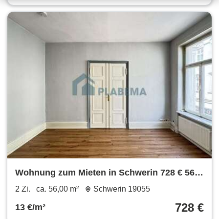
Wohnung zum Mieten in Schwerin 728 € 56
m²
2 Zi.
ca. 56,00 m²
Schwerin 19055
728 €
13 €/m²