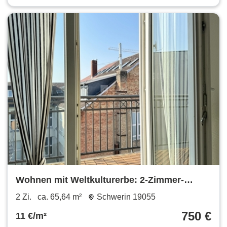
Wohnen mit Weltkulturerbe: 2-Zimmer-
Wohnung mit Balkon, Fahrstuhl & Ausblick
2 Zi.
ca. 65,64 m²
Schwerin 19055
750 €
11 €/m²