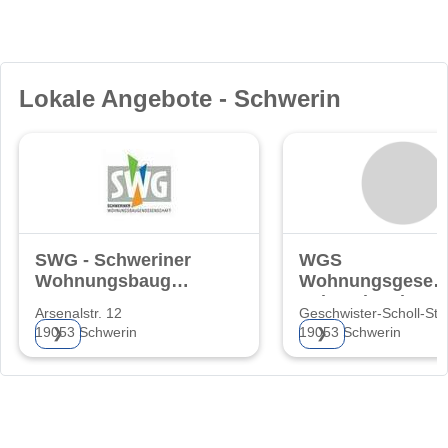
Lokale Angebote - Schwerin
SWG - Schweriner
WGS
Wohnungsbaugenossenschaft
Wohnungsgesells
eG
Schwerin mbH
Arsenalstr. 12
Geschwister-Scholl-Str.
19053 Schwerin
19053 Schwerin
❯
❯