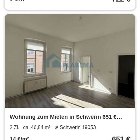
Wohnung zum Mieten in Schwerin 651 €
46.84 m²
2 Zi.
ca. 46,84 m²
Schwerin 19053
651 €
14 €/m²