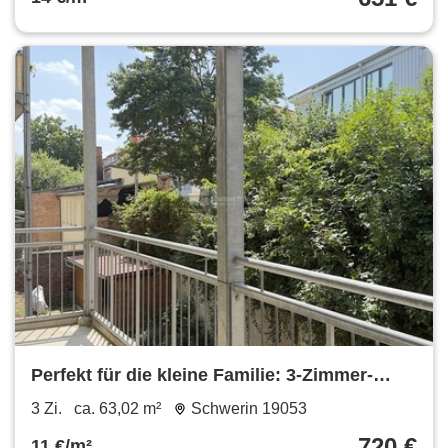
Perfekt für die kleine Familie: 3-Zimmer-
Wohnung mit Balkon
3 Zi.
ca. 63,02 m²
Schwerin 19053
720 €
11 €/m²