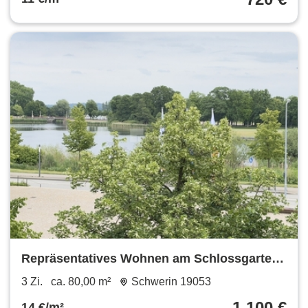
Repräsentatives Wohnen am Schlossgarten:
Frisch renoviert & voller Wärme
3 Zi.
ca. 80,00 m²
Schwerin 19053
1.100 €
14 €/m²