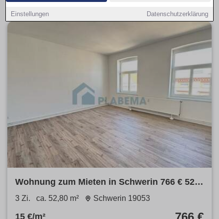
Einstellungen
Datenschutzerklärung
Wohnung zum Mieten in Schwerin 766 € 52.8
m²
3 Zi.
ca. 52,80 m²
Schwerin 19053
766 €
15 €/m²