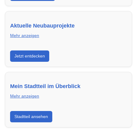
Aktuelle Neubauprojekte
Mehr anzeigen
Entdecke Neubauprojekte in Schwerin – modern,
Jetzt entdecken
energieeffizient und sofort bezugsfertig.
Mein Stadtteil im Überblick
Mehr anzeigen
Erfahre mehr über deinen Stadtteil in Schwerin:
Stadtteil ansehen
Lebensqualität, Verkehrsanbindung, Schulen,
Freizeitmöglichkeiten und Mietpreise.