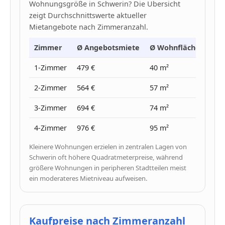
Wohnungsgröße in Schwerin? Die Übersicht
zeigt Durchschnittswerte aktueller
Mietangebote nach Zimmeranzahl.
Zimmer
Ø Angebotsmiete
Ø Wohnfläche
Ø Pr
1-Zimmer
479 €
40 m²
12 €
2-Zimmer
564 €
57 m²
10 €
3-Zimmer
694 €
74 m²
9 €
4-Zimmer
976 €
95 m²
10 €
Kleinere Wohnungen erzielen in zentralen Lagen von
Schwerin oft höhere Quadratmeterpreise, während
größere Wohnungen in peripheren Stadtteilen meist
ein moderateres Mietniveau aufweisen.
Kaufpreise nach Zimmeranzahl