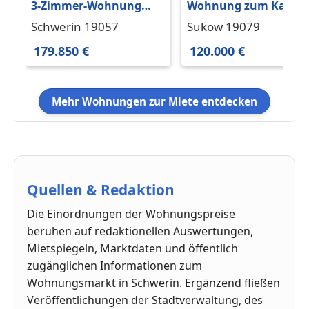
3-Zimmer-Wohnung
Wohnung zum Kaufe
Süd-Westbalkon
in Sukow 120.000 €
Schwerin 19057
Sukow 19079
Stellplatz Neumühler
91.55 m²
179.850 €
120.000 €
See Ruhige Wohnlage
Mehr Wohnungen zur Miete entdecken
Quellen & Redaktion
Die Einordnungen der Wohnungspreise
beruhen auf redaktionellen Auswertungen,
Mietspiegeln, Marktdaten und öffentlich
zugänglichen Informationen zum
Wohnungsmarkt in Schwerin. Ergänzend fließen
Veröffentlichungen der Stadtverwaltung, des