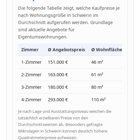
Die folgende Tabelle zeigt, welche Kaufpreise je
nach Wohnungsgröße in Schwerin im
Durchschnitt aufgerufen werden. Grundlage
sind aktuelle Angebote für
Eigentumswohnungen.
Zimmer
Ø Angebotspreis
Ø Wohnfläche
Ø Pr
1-Zimmer
151.000 €
46 m²
3.300
2-Zimmer
163.000 €
61 m²
2.670
3-Zimmer
180.000 €
80 m²
2.240
4-Zimmer
293.000 €
110 m²
2.660
Je nach Lage und Ausstattungsniveau weichen die
tatsächlich erzielbaren Preise von den
Durchschnittswerten ab. Besonders gefragte
Mikrolagen in Schwerin können deutlich höhere
Quadratmeterpreise aufweisen.