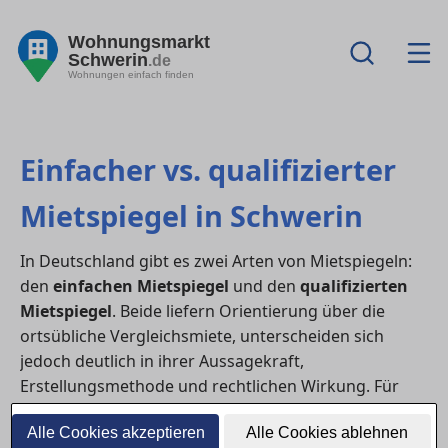
Wohnungsmarkt
Schwerin
.de
Wohnungen einfach finden
Einfacher vs. qualifizierter
Mietspiegel in Schwerin
In Deutschland gibt es zwei Arten von Mietspiegeln:
den
einfachen Mietspiegel
und den
qualifizierten
Mietspiegel
. Beide liefern Orientierung über die
ortsübliche Vergleichsmiete, unterscheiden sich
jedoch deutlich in ihrer Aussagekraft,
Erstellungsmethode und rechtlichen Wirkung. Für
Mieter:innen und Vermieter:innen in in Schwerin ist
Alle Cookies akzeptieren
Alle Cookies ablehnen
es wichtig, diese Unterschiede zu kennen.