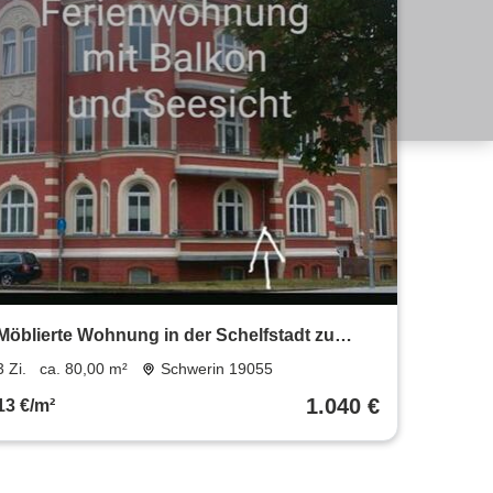
Möblierte Wohnung in der Schelfstadt zu
vermieten
3 Zi.
ca. 80,00 m²
Schwerin 19055
1.040 €
13 €/m²