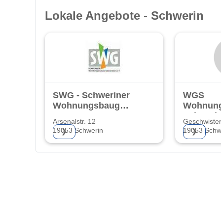
Lokale Angebote - Schwerin
SWG - Schweriner
WGS
Wohnungsbaugenossenschaft
Wohnung
eG
Schweri
Arsenalstr. 12
Geschwister-
19053 Schwerin
19053 Schw
❯
❯