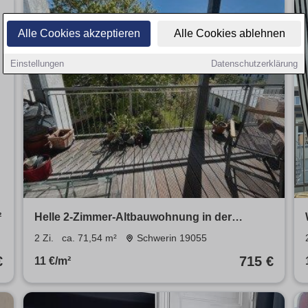
Alle Cookies akzeptieren
Alle Cookies ablehnen
Einstellungen
Datenschutzerklärung
²
Helle 2-Zimmer-Altbauwohnung in der
Werdervorstadt
2 Zi.
ca. 71,54 m²
Schwerin 19055
€
715 €
11 €/m²