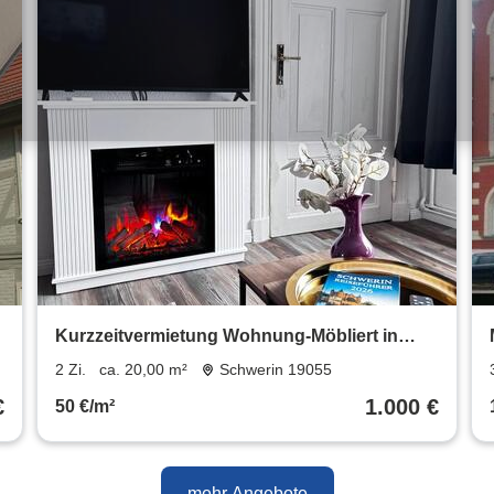
Kurzzeitvermietung Wohnung-Möbliert in
Schwerin, Werdervorstadt
2 Zi.
ca. 20,00 m²
Schwerin 19055
€
1.000 €
50 €/m²
mehr Angebote