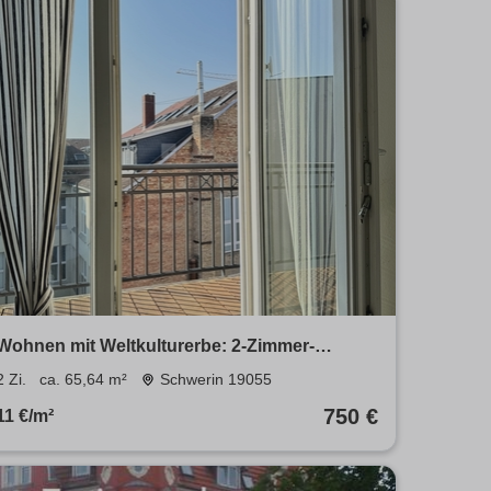
Wohnen mit Weltkulturerbe: 2-Zimmer-
Wohnung mit Balkon, Fahrstuhl & Ausblick
2 Zi.
ca. 65,64 m²
Schwerin 19055
750 €
11 €/m²