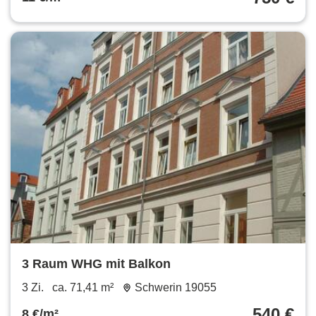
3 Raum WHG mit Balkon
3 Zi.
ca. 71,41 m²
Schwerin 19055
540 €
8 €/m²