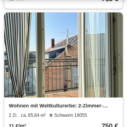
Wohnen mit Weltkulturerbe: 2-Zimmer-
Wohnung mit Balkon, Fahrstuhl & Ausblick
2 Zi.
ca. 65,64 m²
Schwerin 19055
750 €
11 €/m²