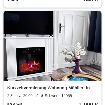
Kurzzeitvermietung Wohnung-Möbliert in
Schwerin, Werdervorstadt
2 Zi.
ca. 20,00 m²
Schwerin 19055
1.000 €
50 €/m²