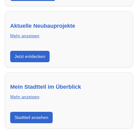
Aktuelle Neubauprojekte
Mehr anzeigen
Entdecke Neubauprojekte in Schwerin – modern,
Jetzt entdecken
energieeffizient und sofort bezugsfertig.
Mein Stadtteil im Überblick
Mehr anzeigen
Erfahre mehr über deinen Stadtteil in Schwerin:
Stadtteil ansehen
Lebensqualität, Verkehrsanbindung, Schulen,
Freizeitmöglichkeiten und Mietpreise.