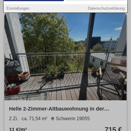
Einstellungen
Datenschutzerklärung
Helle 2-Zimmer-Altbauwohnung in der
Werdervorstadt
2 Zi.
ca. 71,54 m²
Schwerin 19055
715 €
11 €/m²